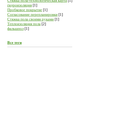
Cтяжка пола-технологическая карта
[1]
гидроизоляция
[1]
Пробковое покрытие
[1]
Согласование перепланировки
[1]
Стяжка пола своими руками
[1]
Теплоизоляция пола
[2]
фальшпол
[1]
Все теги