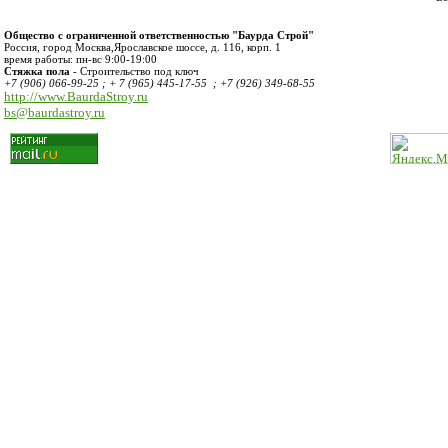
Общество с ограниченной ответственностью "Баурда Строй"
Россия
,
город Москва
,
Ярославское шоссе, д. 116, корп. 1
время работы:
пн-вс 9:00-19:00
Стяжка пола
- Строительство под ключ
+7 (906) 066-99-25 ; + 7 (965) 445-17-55 ; +7 (926) 349-68-55
http://www.BaurdaStroy.ru
bs@baurdastroy.ru