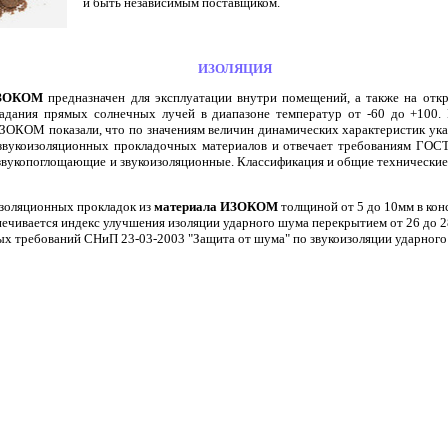
и быть независимым поставщиком.
ИЗОЛЯЦИЯ
ИЗОКОМ
предназначен для эксплуатации внутри помещений, а также на отк
адания прямых солнечных лучей в диапазоне температур от -60 до +100.
ЗОКОМ показали, что по значениям величин динамических характеристик ука
 звукоизоляционных прокладочных материалов и отвечает требованиям ГОС
 звукопоглощающие и звукоизоляционные. Классификация и общие технические
золяционных прокладок из
материала ИЗОКОМ
толщиной от 5 до 10мм в кон
печивается индекс улучшения изоляции ударного шума перекрытием от 26 до 2
х требований СНиП 23-03-2003 "Защита от шума" по звукоизоляции ударного 