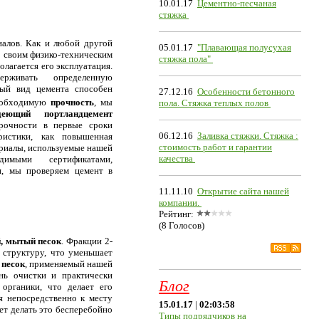
10.01.17
Цементно-песчаная
стяжка
алов. Как и любой другой
05.01.17
"Плавающая полусухая
о своим физико-техническим
стяжка пола"
олагается его эксплуатация.
рживать определенную
ный вид цемента способен
27.12.16
Особенности бетонного
обходимую
прочность
, мы
пола. Стяжка теплых полов
деющий портландцемент
прочности в первые сроки
06.12.16
Заливка стяжки. Стяжка :
истики, как повышенная
стоимость работ и гарантии
ериалы, используемые нашей
качества
имыми сертификатами,
и, мы проверяем цемент в
11.11.10
Открытие сайта нашей
компании.
Рейтинг:
(8 Голосов)
, мытый песок
. Фракции 2-
структуру, что уменьшает
песок
, применяемый нашей
ь очистки и практически
Блог
органики, что делает его
я непосредственно к месту
15.01.17
|
02:03:58
ет делать это бесперебойно
Типы подрядчиков на