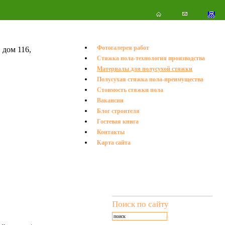
Фотогалерея работ
 дом 116,
Стяжка пола-технология производства
.
Материалы для полусухой стяжки
Полусухая стяжка пола-преимущества
Стоимость стяжки пола
Вакансии
Блог строителя
Гостевая книга
Контакты
Карта сайта
Поиск по сайту