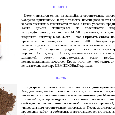
ЦЕМЕНТ
Цемент является одним из важнейших строительных матери
материал, применяемый в строительстве, цемент различается п
характеристикам в зависимости от того, в каких условиях предп
Также цемент маркируется по способности выде
нагрузку(например, маркировка М 500 указывает, что дан
2
выдержать нагрузку в 500кг/см
. Чтобы
придать стяжке
не
применяем портландцемент марки 500.
Быстротвер
характеризуется интенсивным нарастанием механической 
твердения. Этот
цемент придает стяжке
такие характер
морозостойкость, водостойкость, долговечность. Как и все мат
компанией, цемент сопровождается всеми необход
подтверждающими качество. Кроме того, по необходимост
испытательном центре ЦЕМИСКОН(г.Подольск).
ПЕСОК
При
устройстве стяжки
важно использовать
крупнозернистый
3мм, для того, чтобы
стяжка
получила достаточно пористую 
появление трещин и
повышает тепло- шумоизоляцию
.
Мытый 
компанией
для производства стяжки
имеет высокую степен
свободен от посторонних включений, глинистых примесей, 
универсальным строительным материалом. Песок доставляетс
проведения работ на собственном автотранспорте, что позволя