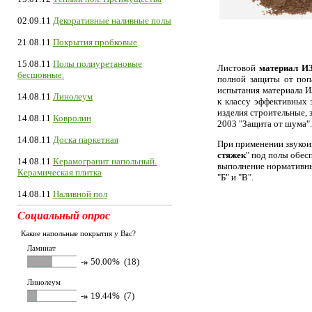
02.09.11
Декоративные наливные полы
21.08.11
Покрытия пробковые
15.08.11
Полы полиуретановые
Листовой
материал 
бесшовные.
полной защиты от поп
испытания материала И
14.08.11
Линолеум
к классу эффективных
изделия строительные,
14.08.11
Ковролин
2003 "Защита от шума".
14.08.11
Доска паркетная
При применении звукои
стяжек
" под полы обес
14.08.11
Керамогранит напольный.
выполнение нормативны
Керамическая плитка
"Б" и "В".
14.08.11
Наливной пол
Социальный опрос
Какие напольные покрытия у Вас?
Ламинат
-»
50.00% (18)
Линолеум
-»
19.44% (7)