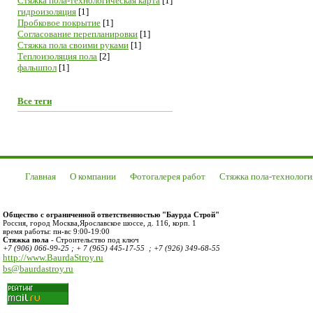
Cтяжка пола-технологическая карта
[1]
гидроизоляция
[1]
Пробковое покрытие
[1]
Согласование перепланировки
[1]
Стяжка пола своими руками
[1]
Теплоизоляция пола
[2]
фальшпол
[1]
Все теги
Главная
О компании
Фотогалерея работ
Стяжка пола-технологи
Общество с ограниченной ответственностью "Баурда Строй"
Россия
,
город Москва
,
Ярославское шоссе, д. 116, корп. 1
время работы:
пн-вс 9:00-19:00
Стяжка пола
- Строительство под ключ
+7 (906) 066-99-25 ; + 7 (965) 445-17-55 ; +7 (926) 349-68-55
http://www.BaurdaStroy.ru
bs@baurdastroy.ru