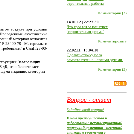
строительные работы
Комментарии (2)
14.01.12
|
22:27:50
Что кроется за понятием
рытом воздухе при условии
"строительная фирма"
 Проведенные акустические
занный материал относится
Комментировать
Т Р 23499-79 "Материалы и
 требования" и СниП 23-03-
22.02.11
|
13:04:18
Сделать стяжку пола
самостоятельно - своими руками.
струкциях "
плавающих
8 дБ, что обеспечивает
Комментарии (3)
шума в зданиях категории
Вопрос - ответ
Задайте свой вопрос!
В чем преимущества и
недостатки механизированной
полусухой цементно - песчаной
стяжки в сравнении с