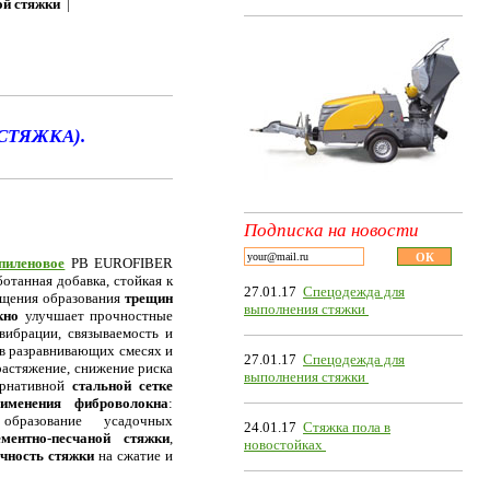
ой стяжки
|
СТЯЖКА).
Подписка на новости
иленовое
PB EUROFIBER
отанная добавка, стойкая к
27.01.17
Спецодежда для
ращения образования
трещин
выполнения стяжки
кно
улучшает прочностные
вибрации, связываемость и
 в разравнивающих смесях и
27.01.17
Спецодежда для
растяжение, снижение риска
выполнения стяжки
ернативной
стальной сетке
именения фиброволокна
:
 образование усадочных
24.01.17
Стяжка пола в
ементно-песчаной стяжки
,
новостойках
чность стяжки
на сжатие и