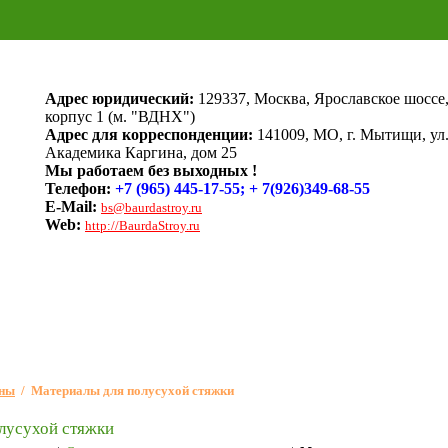
Адрес юридический:
129337, Москва, Ярославское шоссе,
корпус 1 (м. "ВДНХ")
Адрес для корреспонденции:
141009, МО, г. Мытищи, ул
Академика Каргина, дом 25
Мы работаем без выходных !
Телефон:
+7 (965) 445-17-55; + 7(926)349-68-55
E-Mail:
bs@baurdastroy.ru
Web:
http://BaurdaStroy.ru
ены
/
Материалы для полусухой стяжки
лусухой стяжки