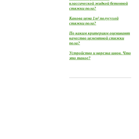
классической жидкой бетонной
стяжки пола?
Какова цена 1м² полусухой
стяжки пола?
По каким критериям оценивают
качество цементной стяжки
пола?
Устройство и нарезка швов. Что
это такое?