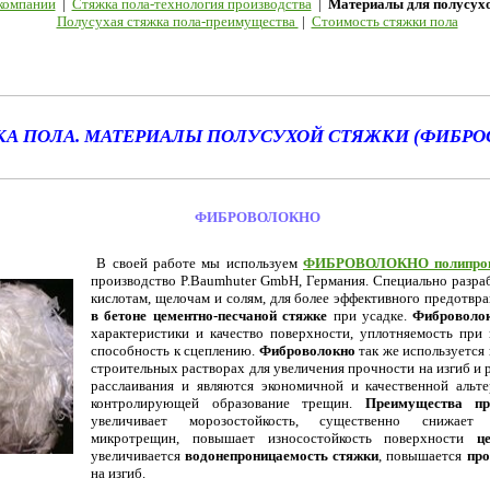
компании
|
Стяжка пола-технология производства
|
Материалы для полусух
Полусухая стяжка пола-преимущества
|
Стоимость стяжки пола
А ПОЛА. МАТЕРИАЛЫ ПОЛУСУХОЙ СТЯЖКИ (ФИБРО
ФИБРОВОЛОКНО
В своей работе мы используем
ФИБРОВОЛОКНО полипроп
производство P.Baumhuter GmbH, Германия. Специально разраб
кислотам, щелочам и солям, для более эффективного предотв
в бетоне цементно-песчаной стяжке
при усадке.
Фиброволо
характеристики и качество поверхности, уплотняемость при 
способность к сцеплению.
Фиброволокно
так же используется
строительных растворах для увеличения прочности на изгиб и 
расслаивания и являются экономичной и качественной альт
контролирующей образование трещин.
Преимущества пр
увеличивает морозостойкость, существенно снижает
микротрещин, повышает износостойкость поверхности
ц
увеличивается
водонепроницаемость стяжки
, повышается
про
на изгиб.