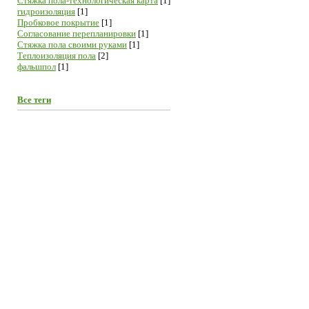
Cтяжка пола-технологическая карта
[1]
гидроизоляция
[1]
Пробковое покрытие
[1]
Согласование перепланировки
[1]
Стяжка пола своими руками
[1]
Теплоизоляция пола
[2]
фальшпол
[1]
Все теги