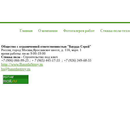
Главная
О компании
Фотогалерея работ
Стяжка пола-техн
Общество с ограниченной ответственностью "Баурда Строй"
Россия
,
город Москва
,
Ярославское шоссе, д. 116, корп. 1
время работы:
пн-вс 9:00-19:00
Стяжка пола
- Строительство под ключ
+7 (906) 066-99-25 ; + 7 (965) 445-17-55 ; +7 (926) 349-68-55
http://www.BaurdaStroy.ru
bs@baurdastroy.ru