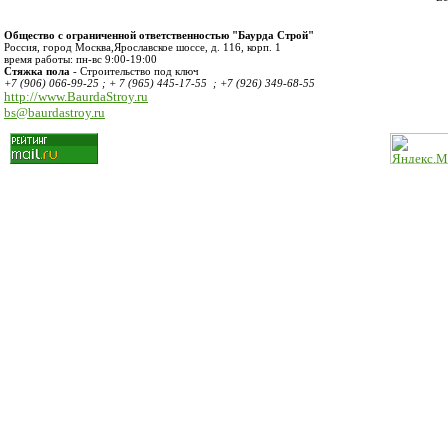
Общество с ограниченной ответственностью "Баурда Строй"
Россия
,
город Москва
,
Ярославское шоссе, д. 116, корп. 1
время работы:
пн-вс 9:00-19:00
Стяжка пола
- Строительство под ключ
+7 (906) 066-99-25 ; + 7 (965) 445-17-55 ; +7 (926) 349-68-55
http://www.BaurdaStroy.ru
bs@baurdastroy.ru