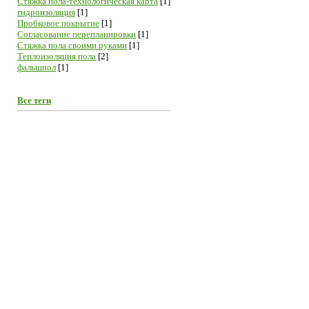
Cтяжка пола-технологическая карта
[1]
гидроизоляция
[1]
Пробковое покрытие
[1]
Согласование перепланировки
[1]
Стяжка пола своими руками
[1]
Теплоизоляция пола
[2]
фальшпол
[1]
Все теги