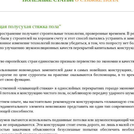
ая полусухая стяжка пола"
ространение получают строительные технологии, проверенные временем. В ре
была у строителей на хорошем счету и этот способ пытались устранить и заме
нное изменение технологий позволили убедиться, в том, что попросту нет бо
 по улучшению звукоизоляционных качеств перекрытий капитальных конструк
о европейских стран единогласно признало первенство по экономии и качест
ользование новомодных заменителей даже в самых новейших конструкциях, 
дорогие по цене суррогаты на практике оказываются беспомощны, в то вре
ет свою функцию.
ственной «плавающей стяжки» в однослойных перекрытиях гораздо экономич
 потолок и конструкцию чистого пола, ослабляющую передачу ударного шума
етнем опыте, мы настоятельно рекомендуем конструировать «плавающую стя
фундаментального элемента невозможно представить ни один тип современног
рующей способности.
шумов пытаются использовать подшивные потолки или шумопоглощающий чист
а не оправдываются. Эти конструкции стоят очень дорого, но лишь в малой с
остью заказчиков объясняются безуспешные попытки обеспечить необхо