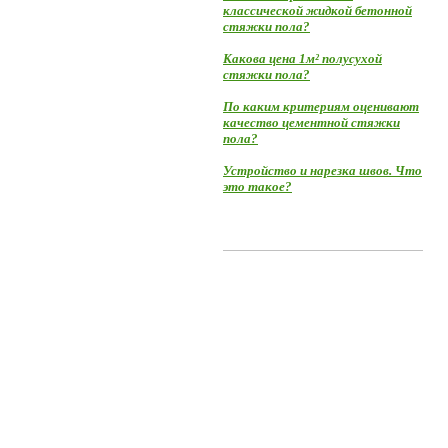
классической жидкой бетонной
стяжки пола?
Какова цена 1м² полусухой
стяжки пола?
По каким критериям оценивают
качество цементной стяжки
пола?
Устройство и нарезка швов. Что
это такое?