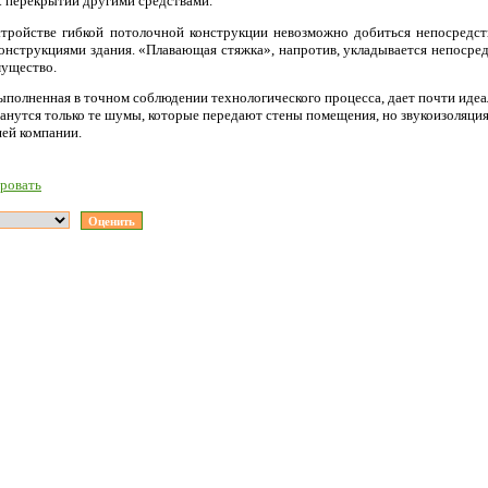
 перекрытий другими средствами.
стройстве гибкой потолочной конструкции невозможно добиться непосредст
нструкциями здания. «Плавающая стяжка», напротив, укладывается непосред
мущество.
ыполненная в точном соблюдении технологического процесса, дает почти иде
нутся только те шумы, которые передают стены помещения, но звукоизоляция 
шей компании.
ровать