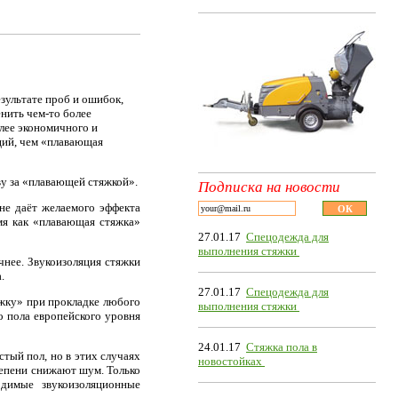
зультате проб и ошибок,
нить чем-то более
лее экономичного и
ций, чем «плавающая
ву за «плавающей стяжкой».
Подписка на новости
не даёт желаемого эффекта
мя как «плавающая стяжка»
27.01.17
Спецодежда для
выполнения стяжки
нее. Звукоизоляция стяжки
.
27.01.17
Спецодежда для
жку» при прокладке любого
выполнения стяжки
о пола европейского уровня
24.01.17
Стяжка пола в
ый пол, но в этих случаях
новостойках
тепени снижают шум. Только
димые звукоизоляционные