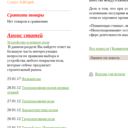
качества междуэтажных
Сумма:
0.00 руб.
Дело в том, что при у
основными несущими ко
Сравнить товары
этим ее огромное преи
Нет товаров к сравнению
«Плавающая стяжка», в
«Непоглощенными» оста
Анонс статей
сфере деятельности на
Устройство и ремонт пола
В данном разделе Вы найдете ответ на
Все новости
|
Комменти
большую часть интересующих
вопросов по правилам выбора и
устройства любого покрытия пола,
которые сейчас предлагает
строительный рынок.
Версия для печати
25.01.17
Фальшполы
28.01.12
Теплоизоляция полов первых
этажей
27.01.12
Теплоизоляция пола
26.01.12
Характеристика полов
26.01.12
Гидроизоляция пола
15.01.12
Теплый пол. Преимущества