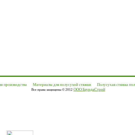
ия производства
Материалы для полусухой стяжки
Полусухая стяжка по
ООО БаурдаСтрой
Все права защищены © 2012