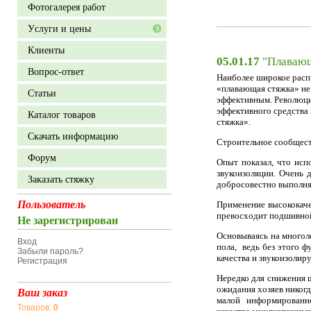
Фотогалерея работ
Уcлуги и цены
Клиенты
05.01.17
"Плавающ
Вопрос-ответ
Наиболее широкое расп
«плавающая стяжка» не 
Статьи
эффективным. Революцио
эффективного средства
Каталог товаров
стяжка».
Скачать информацию
Строительное сообществ
Форум
Опыт показал, что исп
звукоизоляции. Очень 
Заказать стяжку
добросовестно выполня
Пользователь
Применение высококаче
превосходит подшивной
Не зарегистрирован
Основываясь на многол
Вход
пола, ведь без этого 
Забыли пароль?
качества и звукоизоли
Регистрация
Нередко для снижения 
ожидания хозяев никогд
Ваш заказ
малой информированн
Товаров:
0