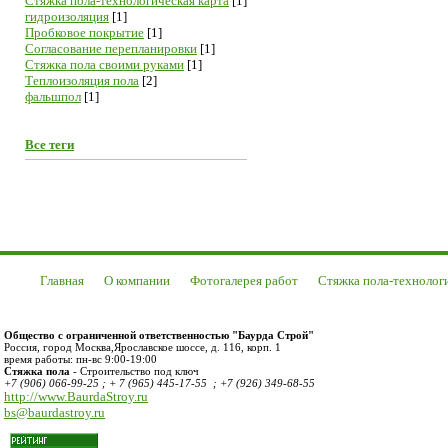
Cтяжка пола-технологическая карта
[1]
гидроизоляция
[1]
Пробковое покрытие
[1]
Согласование перепланировки
[1]
Стяжка пола своими руками
[1]
Теплоизоляция пола
[2]
фальшпол
[1]
Все теги
Главная
О компании
Фотогалерея работ
Стяжка пола-технолог
Общество с ограниченной ответственностью "Баурда Строй"
Россия
,
город Москва
,
Ярославское шоссе, д. 116, корп. 1
время работы:
пн-вс 9:00-19:00
Стяжка пола
- Строительство под ключ
+7 (906) 066-99-25 ; + 7 (965) 445-17-55 ; +7 (926) 349-68-55
http://www.BaurdaStroy.ru
bs@baurdastroy.ru