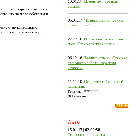
10.01.17
Цементно-песчаная
стяжка
венного соприкосновения с
ственно на железобетон и в
05.01.17
"Плавающая полусухая
стяжка пола"
альную звукоизоляцию.
стен уже не относится в
27.12.16
Особенности бетонного
пола. Стяжка теплых полов
06.12.16
Заливка стяжки. Стяжка :
стоимость работ и гарантии
качества
11.11.10
Открытие сайта нашей
компании.
Рейтинг:
(8 Голосов)
Блог
15.01.17
|
02:03:58
Типы подрядчиков на