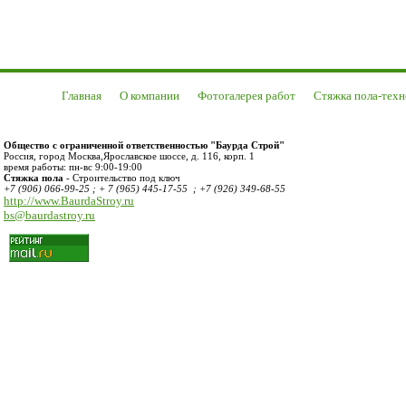
Главная
О компании
Фотогалерея работ
Стяжка пола-техн
Общество с ограниченной ответственностью "Баурда Строй"
Россия
,
город Москва
,
Ярославское шоссе, д. 116, корп. 1
время работы:
пн-вс 9:00-19:00
Стяжка пола
- Строительство под ключ
+7 (906) 066-99-25 ; + 7 (965) 445-17-55 ; +7 (926) 349-68-55
http://www.BaurdaStroy.ru
bs@baurdastroy.ru