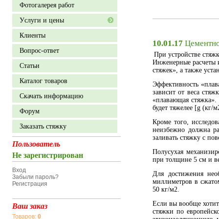
Фотогалерея работ
Уcлуги и цены
Клиенты
10.01.17
Цементно
Вопрос-ответ
При устройстве стяжк
Инженерные расчеты 
Статьи
стяжек», а также уст
Каталог товаров
Эффективность «плав
зависит от веса стяж
Скачать информацию
«плавающая стяжка». 
будет тяжелее [g (кг/
Форум
Кроме того, исследо
Заказать стяжку
неизбежно должна ра
заливать стяжку с по
Пользователь
Полусухая механизир
Не зарегистрирован
при толщине 5 см и в
Вход
Для достижения нео
Забыли пароль?
миллиметров в сжато
Регистрация
50 кг/м2.
Если вы вообще хотит
Ваш заказ
стяжки по европейск
Товаров:
0