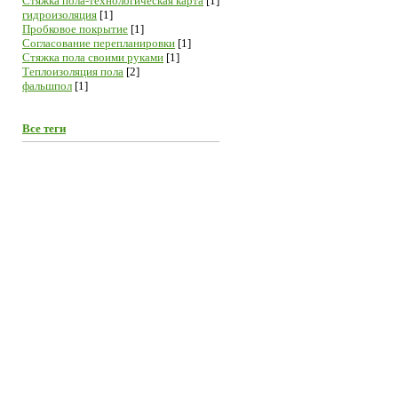
Cтяжка пола-технологическая карта
[1]
гидроизоляция
[1]
Пробковое покрытие
[1]
Согласование перепланировки
[1]
Стяжка пола своими руками
[1]
Теплоизоляция пола
[2]
фальшпол
[1]
Все теги