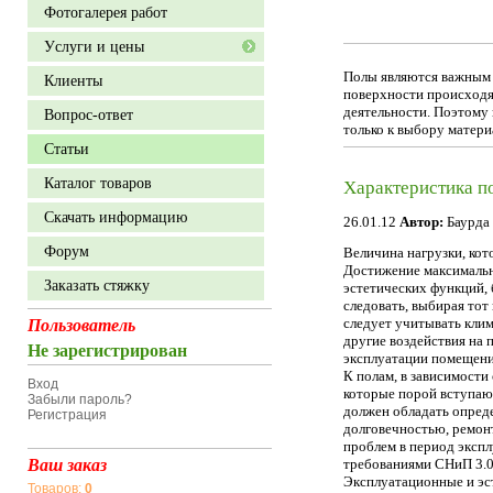
Фотогалерея работ
Уcлуги и цены
Полы являются важным к
Клиенты
поверхности происходя
деятельности. Поэтому
Вопрос-ответ
только к выбору материа
Статьи
Каталог товаров
Характеристика п
Скачать информацию
26.01.12
Автор:
Баурда
Форум
Величина нагрузки, кот
Достижение максимальн
Заказать стяжку
эстетических функций, 
следовать, выбирая тот
следует учитывать клим
Пользователь
другие воздействия на 
Не зарегистрирован
эксплуатации помещени
К полам, в зависимости
Вход
которые порой вступаю
Забыли пароль?
должен обладать опред
Регистрация
долговечностью, ремонт
проблем в период экспл
Ваш заказ
требованиями СНиП 3.0
Эксплуатационные и эст
Товаров:
0