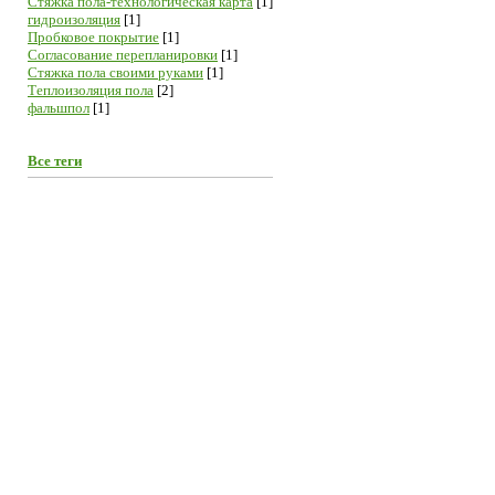
Cтяжка пола-технологическая карта
[1]
гидроизоляция
[1]
Пробковое покрытие
[1]
Согласование перепланировки
[1]
Стяжка пола своими руками
[1]
Теплоизоляция пола
[2]
фальшпол
[1]
Все теги