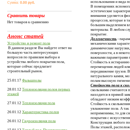
использования и вида п
Сумма:
0.00 руб.
В помещениях вспомога
эстетические характер
Сравнить товары
внимания уделяется физ
процессов, которые в т
Нет товаров к сравнению
большим выделением вла
материалы. В любом сл
покрытие.
Анонс статей
Долговечность
- парам
Устройство и ремонт пола
механическими характе
В данном разделе Вы найдете ответ на
динамические нагрузки
большую часть интересующих
поверхности, а в неко
вопросов по правилам выбора и
важными параметрами п
устройства любого покрытия пола,
Стойкость к истиранию
которые сейчас предлагает
перемещения людей или
строительный рынок.
передвижение грузов. 
натурального камня, мо
25.01.17
Фальшполы
полам высокую гигиени
Стойкость пола к ск
28.01.12
Теплоизоляция полов первых
скользкими считаются 
этажей
находится в прямой за
обладают низким коэффи
27.01.12
Теплоизоляция пола
Стойкость к скольжени
увлажнение пола. А так
26.01.12
Характеристика полов
неприменимы, то для с
покрытия с искусствен
26.01.12
Гидроизоляция пола
Конструкция любого по
Полы этажей, располож
15.01.12
Теплый пол. Преимущества